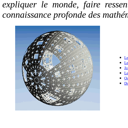
expliquer le monde, faire resse
connaissance profonde des mathé
Le
Le
Jo
Le
Qu
Do